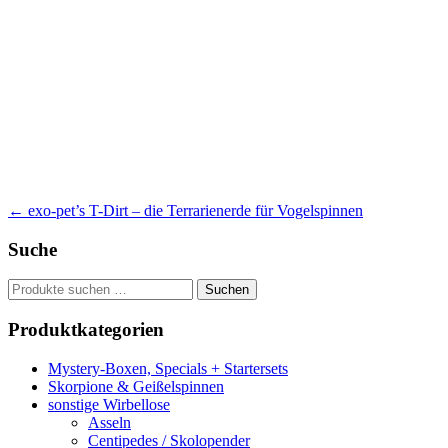
Beitragsnavigation
←
exo-pet’s T-Dirt – die Terrarienerde für Vogelspinnen
Suche
Suchen
Suchen
nach:
Produktkategorien
Mystery-Boxen, Specials + Startersets
Skorpione & Geißelspinnen
sonstige Wirbellose
Asseln
Centipedes / Skolopender